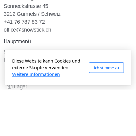
Sonneckstrasse 45
3212 Gurmels / Schweiz
+41 76 787 83 72
office@snowstick.ch
Hauptmenü
Startseite
Kommunal
Diese Website kann Cookies und
externe Skripte verwenden.
Ich stimme zu
❄️ Schnee
Weitere Informationen
🌿 Grün & Wasser
📦 Lager
🚚 Transport
Transport
⛽ AdBlue Service → blue4you.ch
📦 Lager & Gefahrgut
🛻 Anylift