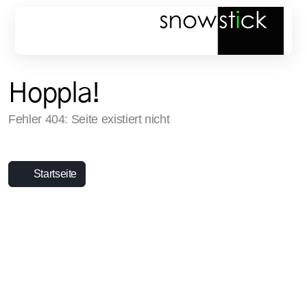
Hoppla!
Fehler 404: Seite existiert nicht
❄️ Schnee
🌿 Grün & Wasser
Startseite
📦 Lager
🚚 Transport
⛽ AdBlue Service → blue4you.ch